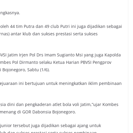
ungkasnya.
oleh 44 tim Putra dan 49 club Putri ini juga dijadikan sebagai
nas) antar klub dan sukses prestasi serta sukses
SI Jatim Irjen Pol Drs Imam Sugianto Msi yang juga Kapolda
ombes Pol Dirmanto selaku Ketua Harian PBVSI Pengprov
 Bojonegoro, Sabtu (1/6).
juaraan ini bertujuan untuk meningkatkan iklim pembinaan
ia dini dan pengkaderan atlet bola voli Jatim,”ujar Kombes
emenang di GOR Dabonsia Bojonegoro.
junior tersebut juga dijadikan sebagai ajang untuk
klub dan sukses prestasi serta sukses pembinaan.