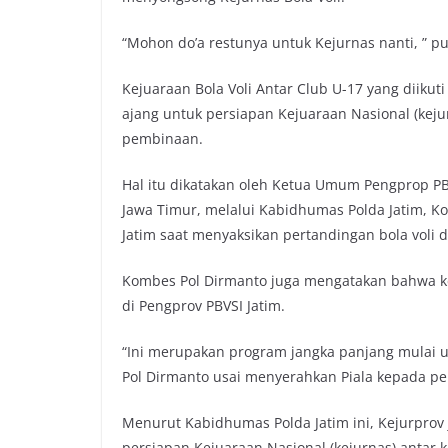
“Mohon do’a restunya untuk Kejurnas nanti, ” p
Kejuaraan Bola Voli Antar Club U-17 yang diikuti 
ajang untuk persiapan Kejuaraan Nasional (kejur
pembinaan.
Hal itu dikatakan oleh Ketua Umum Pengprop PBV
Jawa Timur, melalui Kabidhumas Polda Jatim, K
Jatim saat menyaksikan pertandingan bola voli di
Kombes Pol Dirmanto juga mengatakan bahwa ke
di Pengprov PBVSI Jatim.
“Ini merupakan program jangka panjang mulai us
Pol Dirmanto usai menyerahkan Piala kepada p
Menurut Kabidhumas Polda Jatim ini, Kejurprov 
persiapan Kejuaraan Nasional (kejurnas) antar 