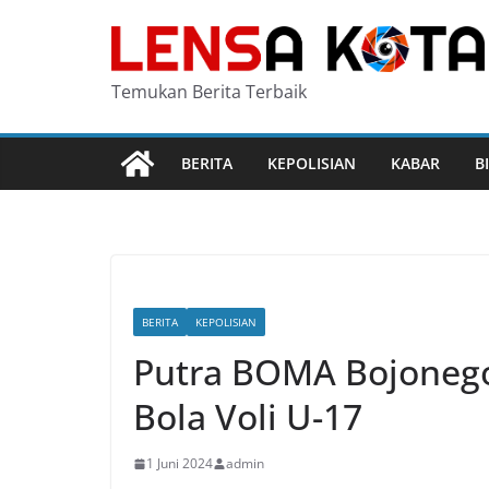
Skip
to
content
Temukan Berita Terbaik
BERITA
KEPOLISIAN
KABAR
B
BERITA
KEPOLISIAN
Putra BOMA Bojonegor
Bola Voli U-17
1 Juni 2024
admin