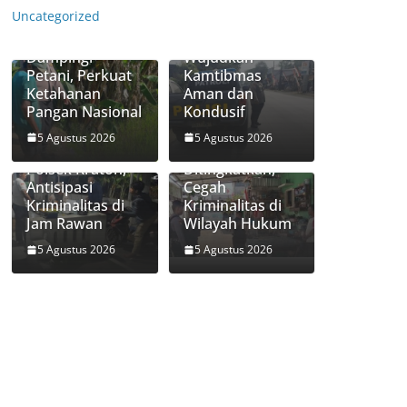
Bhabinkamtibm
Pohjentrek
Uncategorized
as Polsek Bugul
Sasar Pertokoan
Kidul Aktif
dan SPBU,
Dampingi
Wujudkan
Petani, Perkuat
Kamtibmas
Ketahanan
Aman dan
Patroli
Pangan Nasional
Kondusif
Kamtibmas Sat
Samapta Polres
5 Agustus 2026
5 Agustus 2026
Patroli Dini Hari
Pasuruan Kota
Polsek Kraton,
Ditingkatkan,
Antisipasi
Cegah
Kriminalitas di
Kriminalitas di
Jam Rawan
Wilayah Hukum
5 Agustus 2026
5 Agustus 2026