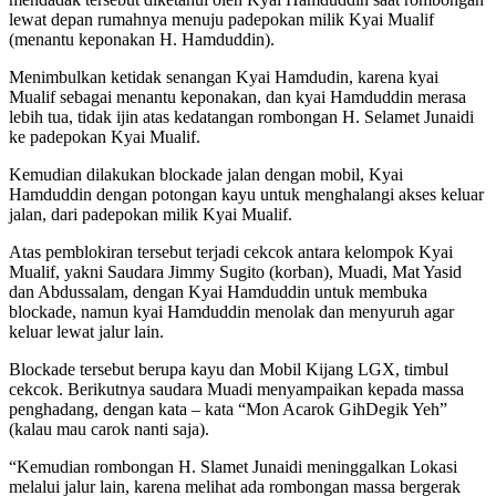
lewat depan rumahnya menuju padepokan milik Kyai Mualif
(menantu keponakan H. Hamduddin).
Menimbulkan ketidak senangan Kyai Hamdudin, karena kyai
Mualif sebagai menantu keponakan, dan kyai Hamduddin merasa
lebih tua, tidak ijin atas kedatangan rombongan H. Selamet Junaidi
ke padepokan Kyai Mualif.
Kemudian dilakukan blockade jalan dengan mobil, Kyai
Hamduddin dengan potongan kayu untuk menghalangi akses keluar
jalan, dari padepokan milik Kyai Mualif.
Atas pemblokiran tersebut terjadi cekcok antara kelompok Kyai
Mualif, yakni Saudara Jimmy Sugito (korban), Muadi, Mat Yasid
dan Abdussalam, dengan Kyai Hamduddin untuk membuka
blockade, namun kyai Hamduddin menolak dan menyuruh agar
keluar lewat jalur lain.
Blockade tersebut berupa kayu dan Mobil Kijang LGX, timbul
cekcok. Berikutnya saudara Muadi menyampaikan kepada massa
penghadang, dengan kata – kata “Mon Acarok GihDegik Yeh”
(kalau mau carok nanti saja).
“Kemudian rombongan H. Slamet Junaidi meninggalkan Lokasi
melalui jalur lain, karena melihat ada rombongan massa bergerak