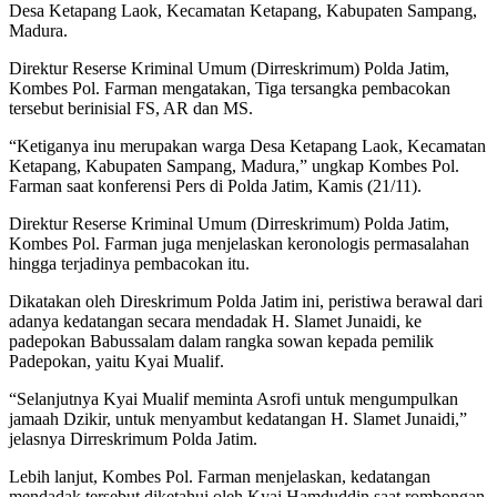
Desa Ketapang Laok, Kecamatan Ketapang, Kabupaten Sampang,
Madura.
Direktur Reserse Kriminal Umum (Dirreskrimum) Polda Jatim,
Kombes Pol. Farman mengatakan, Tiga tersangka pembacokan
tersebut berinisial FS, AR dan MS.
“Ketiganya inu merupakan warga Desa Ketapang Laok, Kecamatan
Ketapang, Kabupaten Sampang, Madura,” ungkap Kombes Pol.
Farman saat konferensi Pers di Polda Jatim, Kamis (21/11).
Direktur Reserse Kriminal Umum (Dirreskrimum) Polda Jatim,
Kombes Pol. Farman juga menjelaskan keronologis permasalahan
hingga terjadinya pembacokan itu.
Dikatakan oleh Direskrimum Polda Jatim ini, peristiwa berawal dari
adanya kedatangan secara mendadak H. Slamet Junaidi, ke
padepokan Babussalam dalam rangka sowan kepada pemilik
Padepokan, yaitu Kyai Mualif.
“Selanjutnya Kyai Mualif meminta Asrofi untuk mengumpulkan
jamaah Dzikir, untuk menyambut kedatangan H. Slamet Junaidi,”
jelasnya Dirreskrimum Polda Jatim.
Lebih lanjut, Kombes Pol. Farman menjelaskan, kedatangan
mendadak tersebut diketahui oleh Kyai Hamduddin saat rombongan