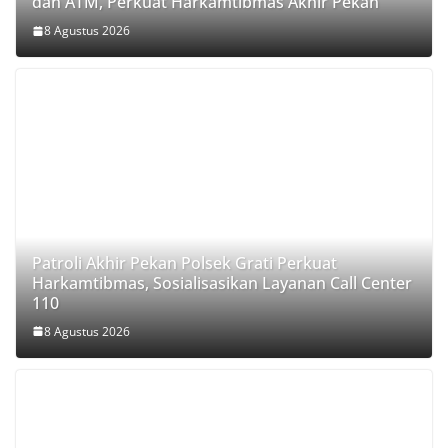
dan ATM, Perkuat Harkamtibmas Akhir Pekan
8 Agustus 2026
Patroli Akhir Pekan Polsek Grati Perkuat
Harkamtibmas, Sosialisasikan Layanan Call Center
110
8 Agustus 2026