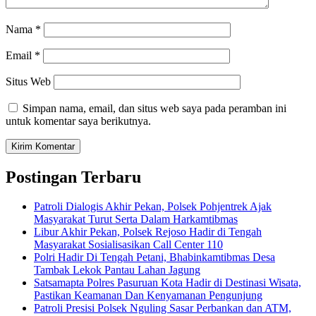
Nama
*
Email
*
Situs Web
Simpan nama, email, dan situs web saya pada peramban ini
untuk komentar saya berikutnya.
Postingan Terbaru
Patroli Dialogis Akhir Pekan, Polsek Pohjentrek Ajak
Masyarakat Turut Serta Dalam Harkamtibmas
Libur Akhir Pekan, Polsek Rejoso Hadir di Tengah
Masyarakat Sosialisasikan Call Center 110
Polri Hadir Di Tengah Petani, Bhabinkamtibmas Desa
Tambak Lekok Pantau Lahan Jagung
Satsamapta Polres Pasuruan Kota Hadir di Destinasi Wisata,
Pastikan Keamanan Dan Kenyamanan Pengunjung
Patroli Presisi Polsek Nguling Sasar Perbankan dan ATM,